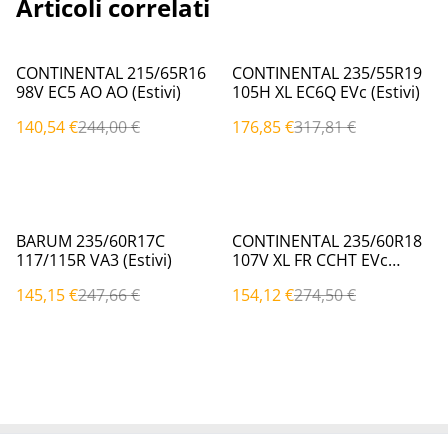
Articoli correlati
%
%
CONTINENTAL 215/65R16
CONTINENTAL 235/55R19
98V EC5 AO AO (Estivi)
105H XL EC6Q EVc (Estivi)
140,54 €
244,00 €
176,85 €
317,81 €
%
%
BARUM 235/60R17C
CONTINENTAL 235/60R18
117/115R VA3 (Estivi)
107V XL FR CCHT EVc
(Estivi)
145,15 €
247,66 €
154,12 €
274,50 €