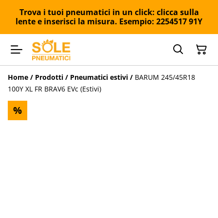
Trova i tuoi pneumatici in un click: clicca sulla
lente e inserisci la misura. Esempio: 2254517 91Y
Home
/
Prodotti
/
Pneumatici estivi
/
BARUM 245/45R18
100Y XL FR BRAV6 EVc (Estivi)
%