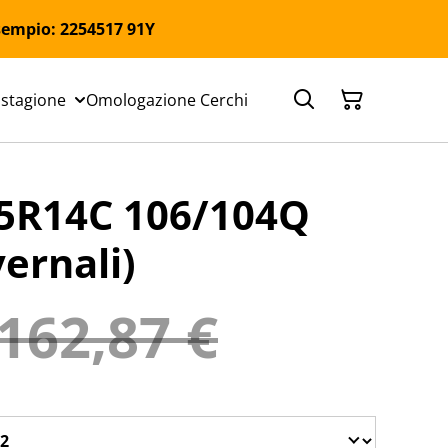
 Esempio: 2254517 91Y
 stagione
Omologazione Cerchi
5R14C 106/104Q
ernali)
162,87 €