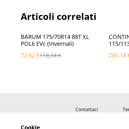
Articoli correlati
%
%
BARUM 175/70R14 88T XL
CONTIN
POL6 EVc (Invernali)
115/11
(Inverna
72,62 €
118,34 €
286,18 
Contattaci
Ter
Cookie