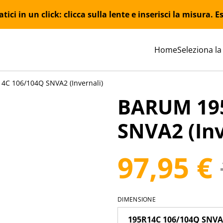
ici in un click: clicca sulla lente e inserisci la misura.
Home
Seleziona la
C 106/104Q SNVA2 (Invernali)
BARUM 19
SNVA2 (Inv
97,95 €
DIMENSIONE