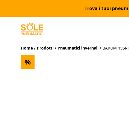
Trova i tuoi pneumat
Home
/
Prodotti
/
Pneumatici invernali
/
BARUM 195R14
%