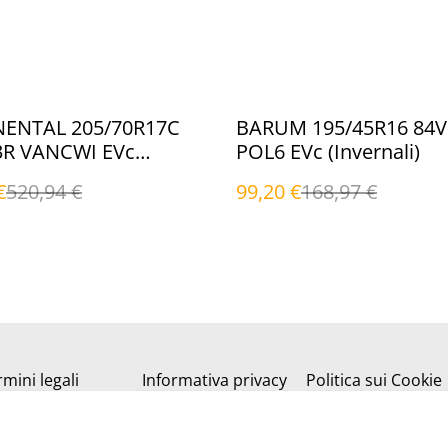
%
ENTAL 205/70R17C
BARUM 195/45R16 84V 
3R VANCWI EVc
POL6 EVc (Invernali)
li)
€
520,94 €
99,20 €
168,97 €
mini legali
Informativa privacy
Politica sui Cookie